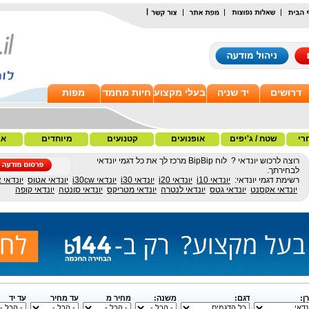
|
דרושים
יד שניה
בעלי מקצוע
חיות מחמד
מפות
רי
שטח / ג'יפים
אופנועים
קטנועים
מיוחדים
אב
רוצה לרכוש יונדאי ? לוח BipBip מרכז לך את כל דגמי יונדאי
לבחירתך.
רשימת דגמי יונדאי:
יונדאי i10
יונדאי i20
יונדאי i30
יונדאי i30cw
יונדאי אטוס
יונדאי 
יונדאי אקסנט
יונדאי גטס
יונדאי לנטרה
יונדאי מטריקס
יונדאי סונטה
יונדאי קופה
ן:
דגם:
משנה:
מחיר מ
עד מחיר
עד יד