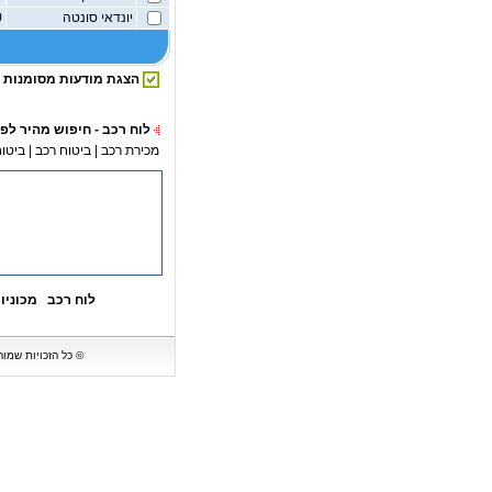
יונדאי סונטה
2,000
הצגת מודעות מסומנות
לוח רכב - חיפוש מהיר לפי
מכירת רכב
|
ביטוח רכב
|
ביטוח
לוח רכב
מכוניו
© כל הזכויות שמורות ל-BipBip - לוח רכב המציג מגוון של מכוניות וכלי רכב למכירה. אין לעשות כל שימוש במ