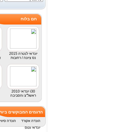
חם בלוח
2015 יונדאי לנטרה
נס ציונה / רחובות
א
2010 יונדאי i30
ראשל"צ והסביבה
הדגמים המבוקשים ביות
הונדה אקורד
הונדה סיווי
יונדאי גטס