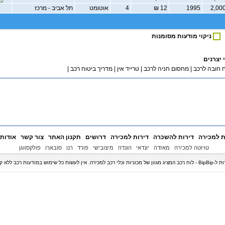
1995
12 ₪
4
אוטומט
תל אביב - מרכז
ניקוי מודעות מסומנות
 יצרנים
 חובה לרכב
|
מחסום חניה לרכב
|
טרייד אין
|
מדריך ביטוח רכב
|
ת למכירה
דירות להשכרה
דירות למכירה
דרושים
תקנון האתר
צור קשר
אודות
טויוטה למכירה
מאזדה
יונדאי
הונדה
מיצובישי
פורד
רנו
סובארו
פולקסווגן
ודעות רכב ללא קבלת אישור בכתב.