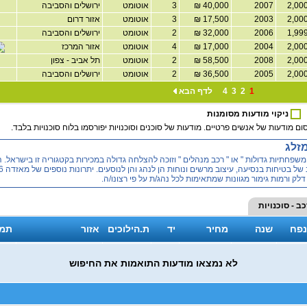
2007
40,000 ₪
3
אוטומט
ירושלים והסביבה
2003
17,500 ₪
3
אוטומט
אזור דרום
2006
32,000 ₪
2
אוטומט
ירושלים והסביבה
2004
17,000 ₪
4
אוטומט
אזור המרכז
2008
58,500 ₪
2
אוטומט
תל אביב - צפון
2005
36,500 ₪
2
אוטומט
ירושלים והסביבה
1
2
3
4
לדף הבא
ניקוי מודעות מסומנות
ום מודעות של אנשים פרטיים. מודעות של סוכנים וסוכנויות יפורסמו בלוח סוכנויות בלבד.
ריית " משפחתיות גדולות " או " רכב מנהלים " וזוכה להצלחה גדולה במכירות בקטגוריה זו בישראל
לק ורמות גימור מגוונות שמתאימות לכל נהג/ת על פי רצונו/ה.
ב - סוכנויות
נפח
שנה
מחיר
יד
ת.הילוכים
אזור
תמו
לא נמצאו מודעות התואמות את החיפוש