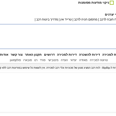
ניקוי מודעות מסומנות
 יצרנים
 חובה לרכב
|
מחסום חניה לרכב
|
טרייד אין
|
מדריך ביטוח רכב
|
ת למכירה
דירות להשכרה
דירות למכירה
דרושים
תקנון האתר
צור קשר
אודות
טויוטה למכירה
מאזדה
יונדאי
הונדה
מיצובישי
פורד
רנו
סובארו
פולקסווגן
ודעות רכב ללא קבלת אישור בכתב.