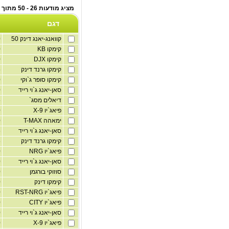
מציג מודעות 26 - 50 מתוך לוח קטנועים
דגם
קוואנג-יאנג דינק 50
70
קימקו KB
350
קימקו DJX
350
קימקו גרנד דינק
125
קימקו סופר ג`וקי
150
סאן-יאנג ג`וי רייד
250
דיאלים מסג`
125
פיאג`יו X-9
250
ימאהה T-MAX
530
סאן-יאנג ג`וי רייד
125
קימקו גרנד דינק
125
פיאג`יו NRG
250
סאן-יאנג ג`וי רייד
200
סוזוקי בורגמן
400
קימקו דינק
200
פיאג`יו RST-NRG
250
פיאג`יו CITY
350
סאן-יאנג ג`וי רייד
250
פיאג`יו X-9
250