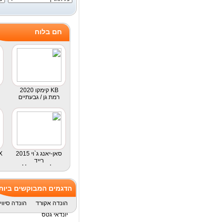
חם בלוח
2020 קימקו KB
רמת גן / גבעתיים
2015 סאן-יאנג ג`וי
015
רייד
תל אביב - כללי
הדגמים המבוקשים ביות
הונדה אקורד
הונדה סיווי
יונדאי גטס