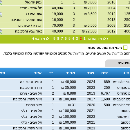
2016
3,000 ₪
1
1
עמק יזרעאל
2004
2,000 ₪
3
40,904
תל אביב - מרכז
2012
8,500 ₪
3
19,000
אזור המרכז
2013
2
16,000
אזור השפלה והסביבה
2009
5,500 ₪
3
70,000
רמת גן / גבעתיים
2012
22,500 ₪
2
40,000
באר שבע והסביבה
לדף הקודם
1
2
3
4
5
6
7
8
9
לדף הבא
ניקוי מודעות מסומנות
ום מודעות של אנשים פרטיים. מודעות של סוכנים וסוכנויות יפורסמו בלוח סוכנויות בלבד.
ופנועים
סוג
נפח
שנה
מחיר
יד
אזור
תמו
פורט/כביש
689
2024
48,000 ₪
1
נתניה והסביבה
וטוקרוס
250
2023
35,000 ₪
1
חדרה והסביבה
וטוקרוס
6,767
2013
8,888 ₪
2
תל אביב - מרכז
פורט/כביש
1,600
2017
100,000 ₪
3
אזור השרון והסביבה
פורט/כביש
500
2020
31 ₪
1
אזור המרכז
סטום
2021
100,000 ₪
1
תל אביב - כללי
ו שימושי
2023
100,000 ₪
2
תל אביב - כללי
סטום
2021
100,000 ₪
1
תל אביב - כללי
סטום
2023
100,000 ₪
1
אזור השרון והסביבה