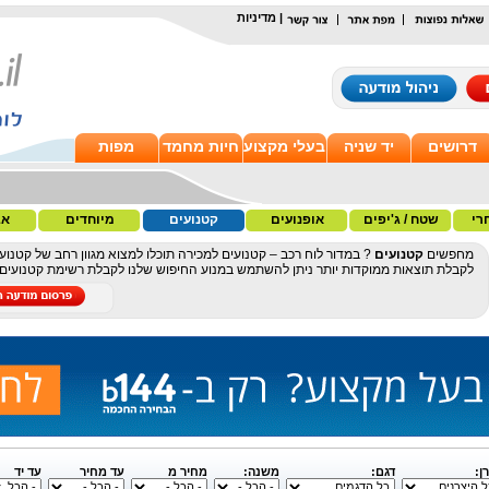
|
מדיניות
דרושים
יד שניה
בעלי מקצוע
חיות מחמד
מפות
רי
שטח / ג'יפים
אופנועים
קטנועים
מיוחדים
אב
מחפשים
קטנועים
? במדור לוח רכב – קטנועים למכירה תוכלו למצוא מגוון רחב של קטנועי
לקבלת תוצאות ממוקדות יותר ניתן להשתמש במנוע החיפוש שלנו לקבלת רשימת קטנועים לפי
ן:
דגם:
משנה:
מחיר מ
עד מחיר
עד יד