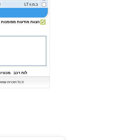
ב.מ.וו LT
ד
הצגת מודעות מסומנות
לוח רכב
מכוניו
© כל הזכויות שמורות ל-BipBip - לוח רכב המציג מגוון של מכוניות וכלי רכב למכירה. אין לעשות כל שימוש במ