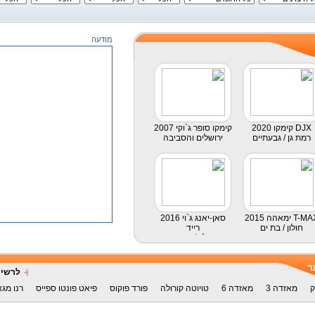
מודעה
2020 קימקו DJX
2007 קימקו סופר ג`וקי
רמת גן / גבעתיים
ירושלים והסביבה
2 ימאהה T-MAX
2016 סאן-יאנג ג`וי
חולון / בת ים
רייד
חולון / בת ים
ר
לרשימ
ק
מאזדה 3
מאזדה 6
טויוטה קורולה
פורד פוקוס
פיאט פונטו ספייס
רנו מגא