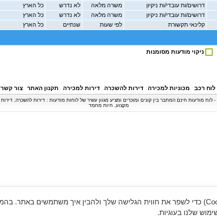
דרושים/ות עובדי/ות ניקיון
משרה מלאה
לא נדרש
כל הארץ
דרושים/ות עובדי/ות ניקיון
משרה מלאה
לא נדרש
כל הארץ
קלינאי תקשורת
לפי שעות
שנתיים
כל הארץ
ניקוי מודעות מסומנות
לוח רכב
מכוניות למכירה
דירות להשכרה
דירות למכירה
תקנון האתר
צור קשר
© כל הזכויות שמורות ל - BipBip.co.il - לוח מודעות חינם המחבר בין קונים ומוכרים ומציע מגוון עשיר של לוחות מודעות : דירות להשכר
מקצוע, חיות מחמד
אנו משתמשים בעוגיות (Cookies) כדי לשפר את חווית הגלישה שלך ולהבין איך משתמשים באתר. ב
מוש שלנו בעוגיות.