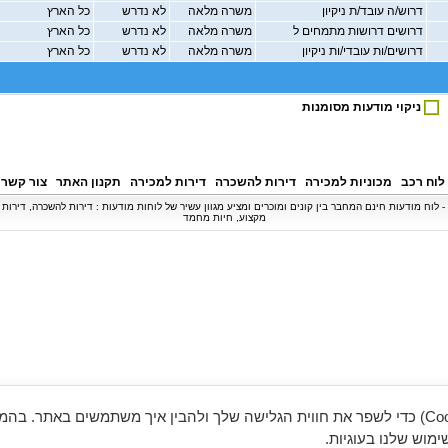
דרוש/ה עובד/ת ניקיון
משרה מלאה
לא נדרש
כל הארץ
דרושים דרושות מתמחים ל
משרה מלאה
לא נדרש
כל הארץ
דרושים/ות עובדי/ות ניקיון
משרה מלאה
לא נדרש
כל הארץ
ניקוי מודעות מסומנות
לוח רכב
מכוניות למכירה
דירות להשכרה
דירות למכירה
תקנון האתר
צור קשר
© כל הזכויות שמורות ל - BipBip.co.il - לוח מודעות חינם המחבר בין קונים ומוכרים ומציע מגוון עשיר של לוחות מודעות : דירות להשכר
מקצוע, חיות מחמד
אנו משתמשים בעוגיות (Cookies) כדי לשפר את חווית הגלישה שלך ולהבין איך משתמשים באתר. ב
מוש שלנו בעוגיות.