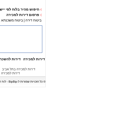
חיפוש מהיר בלוח לפי ייש
פרסום דירות למכירה
ביטוח דירה
|
ביטוח משכנתא
|
דירות למכירה
דירות להשכר
דירות למכירה בתל אביב
דירות למכירה 
© כל הזכויות שמורות ל-BipBip - לוח דירות המציג מגוון של דירות למכירה, דירות להשכרה, בתים, וילות, משרדים וחנויות. אין לעשות כל שימוש במודעות נדל"ן ללא קבלת אישור בכתב.