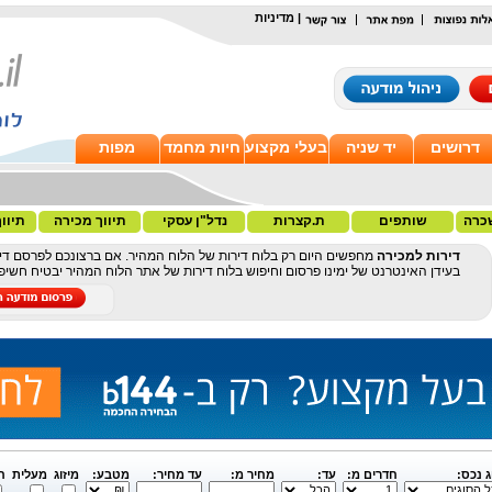
|
מדיניות
דרושים
יד שניה
בעלי מקצוע
חיות מחמד
מפות
כרה
שותפים
ת.קצרות
נדל"ן עסקי
תיווך מכירה
תיוו
דירות למכירה
מחפשים היום רק בלוח דירות של הלוח המהיר. אם ברצונכם לפרסם דיר
בעידן האינטרנט של ימינו פרסום וחיפוש בלוח דירות של אתר הלוח המהיר יבטיח חשי
ג נכס:
חדרים מ:
עד:
מחיר מ:
עד מחיר:
מטבע:
מיזוג
מעלית
ח