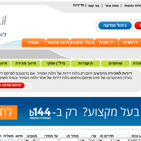
|
מדיניות
דרושים
יד שניה
בעלי מקצוע
חיות מחמד
מפות
כרה
שותפים
ת.קצרות
נדל"ן עסקי
תיווך מכירה
תיוו
דירות למכירה
מחפשים היום רק בלוח דירות של הלוח המהיר. אם ברצונכם לפרסם דיר
בעידן האינטרנט של ימינו פרסום וחיפוש בלוח דירות של אתר הלוח המהיר יבטיח חשי
ג נכס:
חדרים מ:
עד:
מחיר מ:
עד מחיר:
מטבע:
מיזוג
מעלית
ח