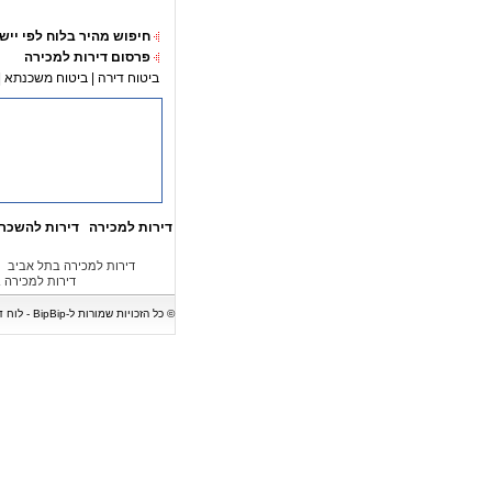
חיפוש מהיר בלוח לפי ייש
פרסום דירות למכירה
ביטוח דירה
|
ביטוח משכנתא
|
דירות למכירה
דירות להשכר
דירות למכירה בתל אביב
דירות למכירה 
© כל הזכויות שמורות ל-BipBip - לוח דירות המציג מגוון של דירות למכירה, דירות להשכרה, בתים, וילות, משרדים וחנויות. אין לעשות כל שימוש במודעות נדל"ן ללא קבלת אישור בכתב.