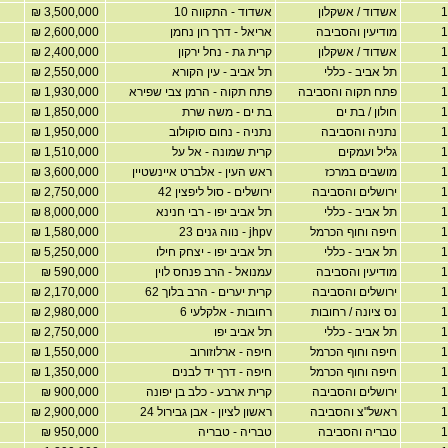
אשדוד / אשקלון
אשדוד - התקווה 10
3,500,000 ₪
מודיעין והסביבה
אריאל - דרך רון נחמן
2,600,000 ₪
אשדוד / אשקלון
קרית גת - נחל ירקון
2,400,000 ₪
תל אביב - כללי
תל אביב - עין הקורא
2,550,000 ₪
פתח תקוה והסביבה
פתח תקוה - הרמן צבי שפירא
1,930,000 ₪
חולון / בת ים
בת ים - משה שרת
1,850,000 ₪
נתניה והסביבה
נתניה - נחום סוקולוב
1,950,000 ₪
גליל ועמקים
קרית שמונה - אל על
1,510,000 ₪
מושבים במרכז
ראש העין - אלברט איינשטיין
3,600,000 ₪
ירושלים והסביבה
ירושלים - סול ליפצין 42
2,750,000 ₪
תל אביב - כללי
תל אביב יפו - רבי חנינא
8,000,000 ₪
חיפה וחוף הכרמל
jhpv - נווה גנים 23
1,580,000 ₪
תל אביב - כללי
תל אביב יפו - יצחק חילו
5,250,000 ₪
מודיעין והסביבה
עמנואל - הרב פנחס לוין
590,000 ₪
ירושלים והסביבה
קרית יערים - הרב בלוך 62
2,170,000 ₪
נס ציונה / רחובות
רחובות - אלקלעי 6
2,980,000 ₪
תל אביב - כללי
תל אביב יפו
2,750,000 ₪
חיפה וחוף הכרמל
חיפה - ארלוזורוב
1,550,000 ₪
חיפה וחוף הכרמל
חיפה - דרך יד לבנים
1,350,000 ₪
ירושלים והסביבה
קרית ארבע - כלב בן יפונה
900,000 ₪
ראשל"צ והסביבה
ראשון לציון - אבן גבירול 24
2,900,000 ₪
טבריה והסביבה
טבריה - טבריה
950,000 ₪