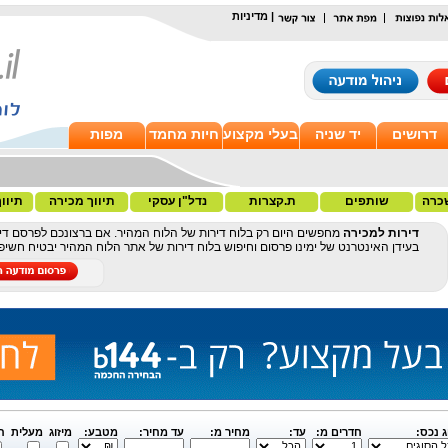
|
מדיניות
דרושים
יד שניה
בעלי מקצוע
חיות מחמד
מפות
כרה
שותפים
ת.קצרות
נדל"ן עסקי
תיווך מכירה
תיוו
דירות למכירה
מחפשים היום רק בלוח דירות של הלוח המהיר. אם ברצונכם לפרסם דיר
בעידן האינטרנט של ימינו פרסום וחיפוש בלוח דירות של אתר הלוח המהיר יבטיח חשי
ג נכס:
חדרים מ:
עד:
מחיר מ:
עד מחיר:
מטבע:
מיזוג
מעלית
ח