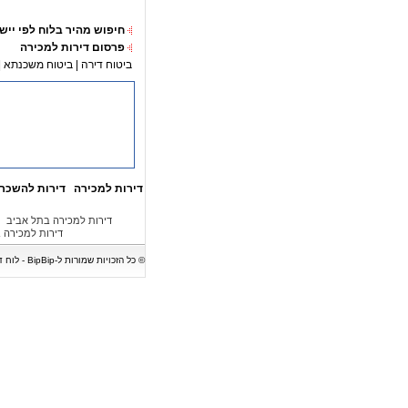
חיפוש מהיר בלוח לפי ייש
פרסום דירות למכירה
ביטוח דירה
|
ביטוח משכנתא
|
דירות למכירה
דירות להשכר
דירות למכירה בתל אביב
דירות למכירה 
© כל הזכויות שמורות ל-BipBip - לוח דירות המציג מגוון של דירות למכירה, דירות להשכרה, בתים, וילות, משרדים וחנויות. אין לעשות כל שימוש במודעות נדל"ן ללא קבלת אישור בכתב.