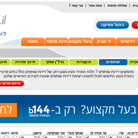
|
דרושים
יד שניה
בעלי מקצוע
חיות מחמד
מפות
כרה
שותפים
ת.קצרות
נדל"ן עסקי
תיווך מכירה
תיוו
מחפשים דירות שותפים ? הלוח המהיר מציג מגוון רחב של דירות שותפים כולל בתים פרטיים, ד
בעזרת מנוע החיפוש תוכלו למצוא רשימת דירות שותפים שעונה לצרכים האישיים שלכם.
רים מ:
עד:
עד מחיר $:
שותף מס':
אני שותף/ה:
עישון:
מיזוג
ריהוט