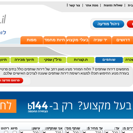
|
דרושים
יד שניה
בעלי מקצוע
חיות מחמד
מפות
כרה
שותפים
ת.קצרות
נדל"ן עסקי
תיווך מכירה
תיוו
מחפשים דירות שותפים ? הלוח המהיר מציג מגוון רחב של דירות שותפים כולל בתים פרטיים, ד
בעזרת מנוע החיפוש תוכלו למצוא רשימת דירות שותפים שעונה לצרכים האישיים שלכם.
רים מ:
עד:
עד מחיר $:
שותף מס':
אני שותף/ה:
עישון:
מיזוג
ריהוט