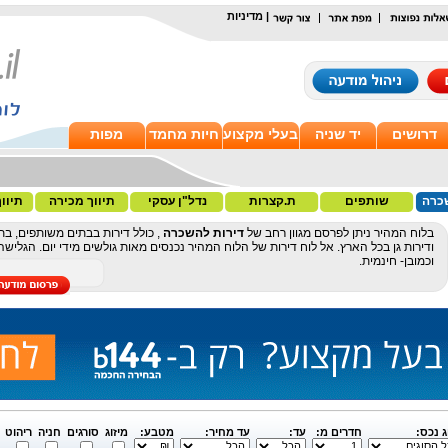
|
מדיניות
דרושים
יד שניה
בעלי מקצוע
חיות מחמד
מפות
כרה
שותפים
ת.קצרות
נדל"ן עסקי
תיווך מכירה
תיוו
בלוח המהיר ניתן לפרסם מגוון רחב של
דירות להשכרה
, כולל דירות בבתים משותפים, בתי
ודירות גן בכל הארץ. אל לוח דירות של הלוח המהיר נכנסים מאות גולשים מידי יום. הגלי
וכמובן- חינמית.
ג נכס:
חדרים מ:
עד:
עד מחיר:
מטבע:
מיזוג
סורגים
חניה
ריהוט