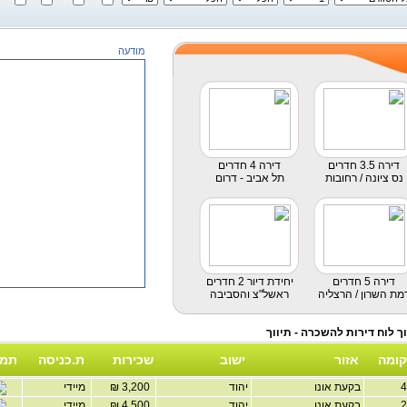
מודעה
דירה 3.5 חדרים
דירה 4 חדרים
נס ציונה / רחובות
תל אביב - דרום
דירה 5 חדרים
יחידת דיור 2 חדרים
מת השרון / הרצליה
ראשל"צ והסביבה
קומה
אזור
ישוב
שכירות
ת.כניסה
תמו
בקעת אונו
יהוד
3,200 ₪
מיידי
בקעת אונו
יהוד
4,500 ₪
מיידי