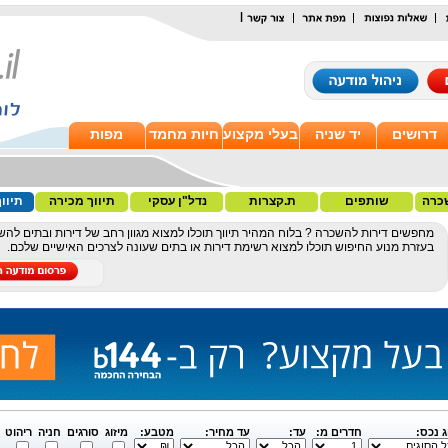
|
דרושים
יד שניה
בעלי מקצוע
חיות מחמד
מפות
כרה
שותפים
ת.קצרות
נדל"ן עסקי
תיווך מכירה
תיוו
מחפשים דירות להשכרה ? בלוח המהיר תיווך תוכלו למצוא מגוון רחב של דירות ובתים להש
בעזרת מנוע החיפוש תוכלו למצוא רשימת דירות או בתים שעונה לצרכים האישיים שלכם.
ג נכס:
חדרים מ:
עד:
עד מחיר:
מטבע:
מיזוג
סורגים
חניה
ריהוט