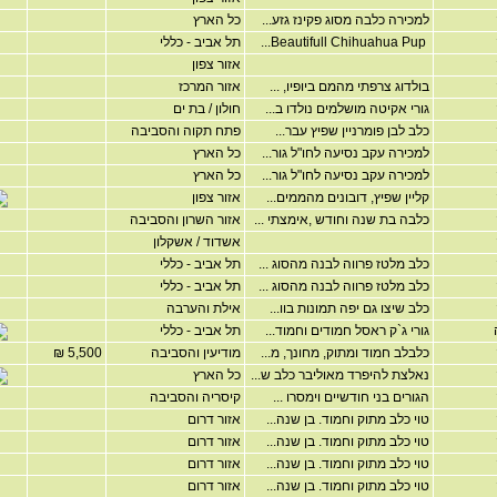
למכירה כלבה מסוג פקינז גזע...
כל הארץ
Beautifull Chihuahua Pup...
תל אביב - כללי
אזור צפון
בולדוג צרפתי מהמם ביופיו, ...
אזור המרכז
גורי אקיטה מושלמים נולדו ב...
חולון / בת ים
כלב לבן פומרניין שפיץ עבר...
פתח תקוה והסביבה
למכירה עקב נסיעה לחו"ל גור...
כל הארץ
למכירה עקב נסיעה לחו"ל גור...
כל הארץ
קליין שפיץ, דובונים מהממים...
אזור צפון
כלבה בת שנה וחודש ,אימצתי ...
אזור השרון והסביבה
אשדוד / אשקלון
כלב מלטז פרווה לבנה מהסוג ...
תל אביב - כללי
כלב מלטז פרווה לבנה מהסוג ...
תל אביב - כללי
כלב שיצו גם יפה תמונות בוו...
אילת והערבה
גורי ג`ק ראסל חמודים וחמוד...
תל אביב - כללי
כלבלב חמוד ומתוק, מחונך, מ...
מודיעין והסביבה
5,500 ₪
נאלצת להיפרד מאוליבר כלב ש...
כל הארץ
הגורים בני חודשיים וימסרו ...
קיסריה והסביבה
טוי כלב מתוק וחמוד. בן שנה...
אזור דרום
טוי כלב מתוק וחמוד. בן שנה...
אזור דרום
טוי כלב מתוק וחמוד. בן שנה...
אזור דרום
טוי כלב מתוק וחמוד. בן שנה...
אזור דרום