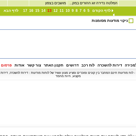
המלטה נדירה זוג ההורים במק...
מושבים בצפון
לדף הקודם
5
6
7
8
9
10
11
12
13
14
15
16
17
לדף הבא
ניקוי מודעות מסומנות
מכירה
דירות להשכרה
לוח רכב
דרושים
תקנון האתר
צור קשר
אודות
פרסום 
© כל הזכויות שמורות ל - BipBip.co.il - לוח מודעות חינם המחבר בין קונים ומוכרים ומציע מגוון עשיר של לוחות מודעות : דירות להשכר
מקצוע, חיות מחמד