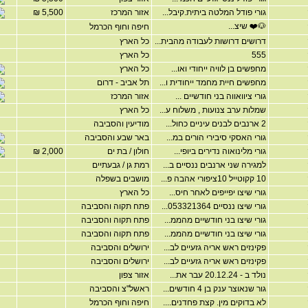
גורי פודל המלטה ביתית.קיבל...
אזור המרכז
5,500 ₪
🐶❤️ שיצ...
חיפה וחוף הכרמל
דרושים דרושות לעבודה מהבית...
כל הארץ
555
כל הארץ
מחפשים בן לוויה ייחודי ואו...
כל הארץ
מחפשים חיית מחמד ייחודית ו...
תל אביב - דרום
גורי ציוואווה בני חודשיים ...
אזור המרכז
שמלות ערב צנועות , משלוח ע...
כל הארץ
2 ארנבים לבנים עיניים כחול...
מודיעין והסביבה
גורי האסקי סיבירי הורים במ...
באר שבע והסביבה
גורי מלינואוה נדירים ביופי...
חולון / בת ים
2,000 ₪
למגירה שני ארנבים ננסיים ב...
רמת גן / גבעתיים
10 קקוטייל 10ציפורי אהבה פ...
מושבים בשפלה
גורי שיצו יפייפים לאחר חיס...
כל הארץ
גורי שיצו ננסיים 053321364...
פתח תקוה והסביבה
גורי שיצו בני חודשיים מהממ...
פתח תקוה והסביבה
גורי שיצו בני חודשיים מהממ...
פתח תקוה והסביבה
פקינזים ראש אריה גזעיים לב...
ירושלים והסביבה
פקינזים ראש אריה גזעיים לב...
ירושלים והסביבה
נולד ב - 20.12.24 עבר את...
אזור צפון
גור שנאוצר ענק בן 4 חודשים...
ראשל"צ והסביבה
לא בדוקים מין. קצת פחדנים....
חיפה וחוף הכרמל