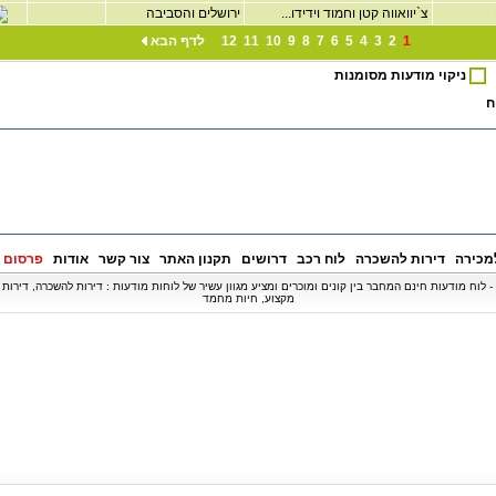
צ`יוואווה קטן וחמוד וידידו...
ירושלים והסביבה
1
2
3
4
5
6
7
8
9
10
11
12
לדף הבא
ניקוי מודעות מסומנות
ח
מכירה
דירות להשכרה
לוח רכב
דרושים
תקנון האתר
צור קשר
אודות
פרסום 
© כל הזכויות שמורות ל - BipBip.co.il - לוח מודעות חינם המחבר בין קונים ומוכרים ומציע מגוון עשיר של לוחות מודעות : דירות להשכר
מקצוע, חיות מחמד